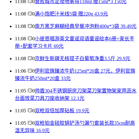
11:08
0
衰败城市定妆喷雾得118ml 赠15ml*3 150元
11:08
0
满小饱肥汁米线5袋 赠220g 43.9元
11:08
0
南方黑芝麻糊经典早餐冲泡粉400g*3袋 39.49元
11:08
0
小彼恩唱游英文童谣双语童谣绘本6册+家长手
册+配套学习卡片 69元
11:08
0
京鲜生新疆无核提子白葡萄净重3.5斤 29.9元
11:06
0
伊利官旗臻浓牛奶125ml*20盒 27元，伊利官旗
臻浓牛奶250ml*20盒 33元
11:05
0
帅盾304不锈钢厨房刀架菜刀架置物架家用沥水
台面放菜刀具刀座收纳架 12.1元
11:05
0
双枪双倍加厚砧板 19.9元
11:05
0
双枪铂金硅胶锅铲汤勺漏勺套装长款35cm耐高
温无异味 16.9元