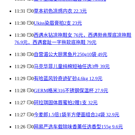
11:31
0
草本初色凉感内衣 22.3元
11:30
0
Ukiss染眉膏拍2支 23元
11:30
0
西遇水钻凉拖鞋女 76元，西遇勃肯厚底凉拖鞋
76.9元，西遇套趾一字拖软底拖鞋 79元
11:30
0
自营湄公大厨黑鱼片250g10袋 49元
11:29
0
马克华菲儿童纯棉短袖任选3件 39元
11:29
0
有哈蓝风铃奇迹矿砂4.6kg 12.9元
11:28
0
GERM格米316不锈钢保温杯 27.9元
11:27
0
珂拉琪固体唇蜜拍2赠1支 32元
11:27
0
今麦郎1.5倍1袋半方便面组合24袋 32.9元
11:26
0
网易严选车载除味香薰任选香型155g 9.6元