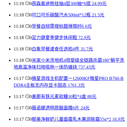
11:19
0
雨森泰迪熊挂抽4层300抽*6提 24.99元
11:18
0
可口可乐碳酸汽水500ml*12瓶 21.5元
11:18
0
早餐自辩需搜标题弹限时6 6元
11:18
0
足力健夏季健步休闲鞋 72.9元
11:18
0
白象早餐速食任选拍4件 31.7元
11:18
0
米家小米洗地机4母婴级全链路杀菌180°躺平洗
地高温净味扫地吸拖一体防缠绕 737.43元
11:17
0
微星游戏主机配置一12600KF微星PRO B760-B
DDR4主板无内存显卡固态 1761.3元
11:17
0
美那有铁元素软糖30粒*4盒 88元
11:17
0
薇诺娜透明质酸面膜6片 24元
11:17
0
郁美净鲜奶儿童面霜乳木果润肤霜55g*2 16.9元