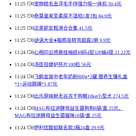
11:25
0
宠物梳毛去浮毛手持强力吸一体机 50.4元
11:25
0
奇莫皇家至柔尿不湿拍1发3包 84.9元
11:25
0
达芙妮女鞋清仓合集 41.5元
11:25
0
谜语大全➕脑筋急转弯超直2册 9.9元
11:24
0
心相印云感悬挂抽纸M码4层320抽4提 21.22元
11:24
0
汤臣倍健护肝片100粒 56元
11:24
0
飞鹤金装中老年奶粉800g*2罐 赠养生锤礼盒
*1+运动跳绳*1 87元
11:24
0
比乐原味鲜无谷冻干狗粮10kg小型犬 274.5元
11:24
0
MAG布拉迪酵母益生菌狗狗8袋/盒 25元，
MAG布拉迪酵母益生菌猫咪10袋/盒 25元
11:24
0
伊利优酸如联名款2箱24盒 29.9元