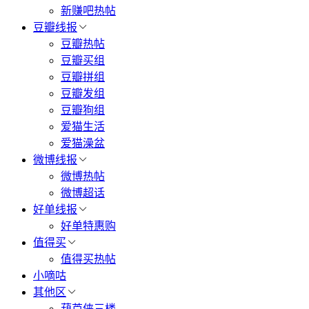
新赚吧热帖
豆瓣线报
豆瓣热帖
豆瓣买组
豆瓣拼组
豆瓣发组
豆瓣狗组
爱猫生活
爱猫澡盆
微博线报
微博热帖
微博超话
好单线报
好单特惠购
值得买
值得买热帖
小嘀咕
其他区
葫芦侠三楼