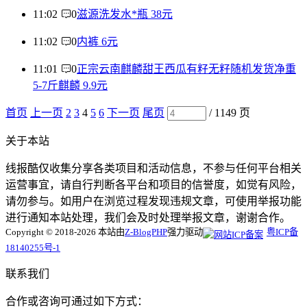
11:02
0
滋源洗发水*瓶 38元
11:02
0
内裤 6元
11:01
0
正宗云南麒麟甜王西瓜有籽无籽随机发货净重
5-7斤麒麟 9.9元
首页
上一页
2
3
4
5
6
下一页
尾页
/ 1149 页
关于本站
线报酷仅收集分享各类项目和活动信息，不参与任何平台相关
运营事宜，请自行判断各平台和项目的信誉度，如觉有风险，
请勿参与。如用户在浏览过程发现违规文章，可使用举报功能
进行通知本站处理，我们会及时处理举报文章，谢谢合作。
Copyright © 2018-2026 本站由
Z-BlogPHP
强力驱动
粤ICP备
18140255号-1
联系我们
合作或咨询可通过如下方式：