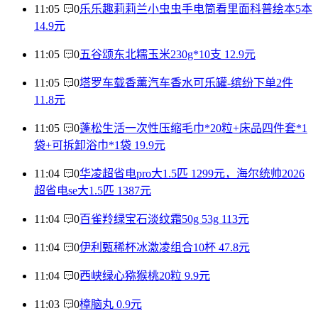
11:05
0
乐乐趣莉莉兰小虫虫手电筒看里面科普绘本5本
14.9元
11:05
0
五谷颂东北糯玉米230g*10支 12.9元
11:05
0
塔罗车载香薰汽车香水可乐罐-缤纷下单2件
11.8元
11:05
0
蓬松生活一次性压缩毛巾*20粒+床品四件套*1
袋+可拆卸浴巾*1袋 19.9元
11:04
0
华凌超省电pro大1.5匹 1299元，海尔统帅2026
超省电se大1.5匹 1387元
11:04
0
百雀羚绿宝石淡纹霜50g 53g 113元
11:04
0
伊利甄稀杯冰激凌组合10杯 47.8元
11:04
0
西峡绿心猕猴桃20粒 9.9元
11:03
0
樟脑丸 0.9元