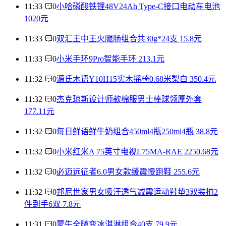
11:33
0
小哈磷酸铁锂48V24Ah Type-C接口电动车电池
1020元
11:33
0
双汇王中王火腿肠组合共30g*24支 15.8元
11:33
0
小米手环9Pro智能手环 213.1元
11:32
0
源氏木语Y10H15实木摇椅0.68米梨白 350.4元
11:32
0
杰克琼斯设计师款棉服男士棒球领厚外套
177.11元
11:32
0
每日鲜语鲜牛奶组合450ml4瓶250ml4瓶 38.8元
11:32
0
小米红米A 75英寸电视L75MA-RAE 2250.68元
11:32
0
必迈远征者6.0男女款缓震慢跑鞋 255.6元
11:32
0
邦尼世家男女吸汗透气减震运动鞋垫3双装拍2
件到手6双 7.8元
11:31
0
蒙牛全随变冰淇淋组合40支 79.9元