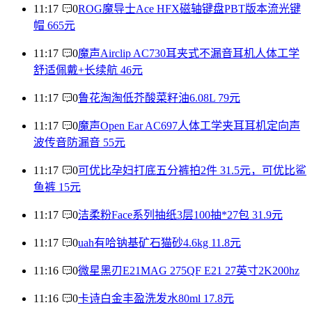
11:17
0
ROG魔导士Ace HFX磁轴键盘PBT版本流光键
帽 665元
11:17
0
魔声Airclip AC730耳夹式不漏音耳机人体工学
舒适佩戴+长续航 46元
11:17
0
鲁花淘淘低芥酸菜籽油6.08L 79元
11:17
0
魔声Open Ear AC697人体工学夹耳耳机定向声
波传音防漏音 55元
11:17
0
可优比孕妇打底五分裤拍2件 31.5元，可优比鲨
鱼裤 15元
11:17
0
洁柔粉Face系列抽纸3层100抽*27包 31.9元
11:17
0
uah有哈钠基矿石猫砂4.6kg 11.8元
11:16
0
微星黑刃E21MAG 275QF E21 27英寸2K200hz
11:16
0
卡诗白金丰盈洗发水80ml 17.8元