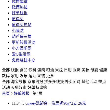
微博超话
微博热帖
好单线报
值得买
值得买热帖
小嘀咕
葫芦侠三楼
更新较慢活动
小刀娱乐网
爱Q生活网
免费赚钱中心
全部
线报
食品
饮料
蛋肉
粮油
果蔬
日用
服饰
美妆
母婴
健康
数码
家用
娱乐
运动
宠物
更多
全部
淘宝线报
京东线报
拼多多线报
外卖团购
其他活动
整点
活动
天猫超市
好单特惠购
首页
好单线报
- 第4页
11:34
0
𝒖𝒏𝒏𝒚洗卸合一洗面奶90g*2支 26元