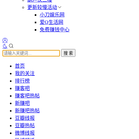
更新较慢活动
小刀娱乐网
爱Q生活网
免费赚钱中心
搜 索
首页
我的关注
排行榜
赚客吧
赚客吧热帖
新赚吧
新赚吧热帖
豆瓣线报
豆瓣热帖
微博线报