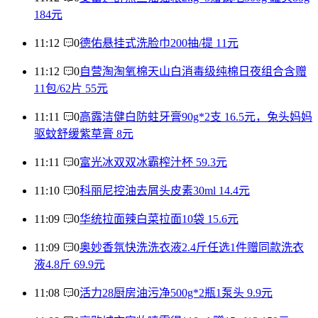
184元
11:12
0
德佑悬挂式洗脸巾200抽/提 11元
11:12
0
自营淘淘氧棉天山白消毒级纯棉日夜组合含赠
11包/62片 55元
11:11
0
高露洁健白防蛀牙膏90g*2支 16.5元，兔头妈妈
驱蚊舒缓紫草膏 8元
11:11
0
富光冰双双冰霸榨汁杯 59.3元
11:10
0
科丽尼控油去屑头皮素30ml 14.4元
11:09
0
华统拉面辣白菜拉面10袋 15.6元
11:09
0
奥妙香氛快洗洗衣液2.4斤任选1件赠同款洗衣
液4.8斤 69.9元
11:08
0
活力28厨房油污净500g*2瓶1泵头 9.9元