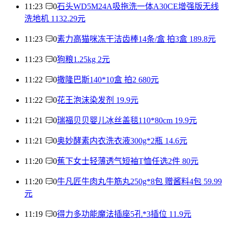
11:23
0
石头WD5M24A吸拖洗一体A30CE增强版无线
洗地机 1132.29元
11:23
0
素力高猫咪冻干洁齿棒14条/盒 拍3盒 189.8元
11:23
0
狗粮1.25kg 2元
11:22
0
撒隆巴斯140*10盒 拍2 680元
11:22
0
花王泡沫染发剂 19.9元
11:21
0
瑞福贝贝婴儿冰丝盖毯110*80cm 19.9元
11:21
0
奥妙酵素内衣洗衣液300g*2瓶 14.6元
11:20
0
蕉下女士轻薄透气短袖T恤任选2件 80元
11:20
0
牛凡匠牛肉丸牛筋丸250g*8包 赠酱料4包 59.99
元
11:19
0
得力多功能魔法插座5孔*3插位 11.9元