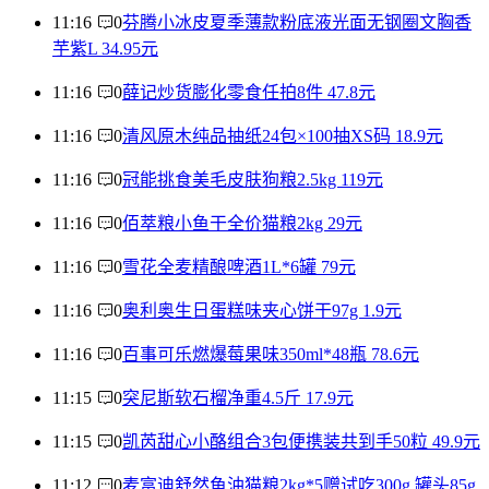
11:16
0
芬腾小冰皮夏季薄款粉底液光面无钢圈文胸香
芋紫L 34.95元
11:16
0
薛记炒货膨化零食任拍8件 47.8元
11:16
0
清风原木纯品抽纸24包×100抽XS码 18.9元
11:16
0
冠能挑食美毛皮肤狗粮2.5kg 119元
11:16
0
佰萃粮小鱼干全价猫粮2kg 29元
11:16
0
雪花全麦精酿啤酒1L*6罐 79元
11:16
0
奥利奥生日蛋糕味夹心饼干97g 1.9元
11:16
0
百事可乐燃爆莓果味350ml*48瓶 78.6元
11:15
0
突尼斯软石榴净重4.5斤 17.9元
11:15
0
凯芮甜心小酪组合3包便携装共到手50粒 49.9元
11:12
0
麦富迪舒然鱼油猫粮2kg*5赠试吃300g 罐头85g