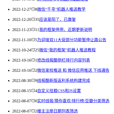
2022-12-27
8
微信“千寻”机器人推送教学
2022-12-20
35
应该是阳了，已康复
2022-11-23
11
我的框架停用，近期更新说明
2022-11-10
5
为迎接双11大促部分功能暂停让路公告
2022-10-24
25
微信“我的框架”机器人推送教程
2022-10-16
1
修改线报酷侧栏排行内容列表
2022-10-16
2
微信家校推送 和 微信应用推送 下线通告
2022-08-30
9
线报酷新版返利系统构建完成
2022-08-15
4
自定义挂载CSS和JS设置
2022-08-07
0
实时线报/猜你喜欢/排行榜/豆瓣分类筛选
2022-08-07
2
楼主注册日期列表筛选