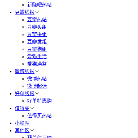
新赚吧热帖
豆瓣线报
豆瓣热帖
豆瓣买组
豆瓣拼组
豆瓣发组
豆瓣狗组
爱猫生活
爱猫澡盆
微博线报
微博热帖
微博超话
好单线报
好单特惠购
值得买
值得买热帖
小嘀咕
其他区
葫芦侠三楼