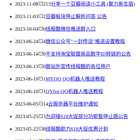
2023-11-08
213
分享一个豆瓣阅读小工具 (聚力新生版)
2023-11-03
2
豆瓣板块停止解析问答 公告
2023-10-04
0
线报酷微信推送群入口
2023-06-24
4
微信公众号"一封传话"推送设置教程
2023-06-14
0
不支持淘宝联盟商品数字ID转链的公告
2023-06-13
0
致站外宣传线报酷的各位用户
2023-06-10
1
MYQQ QQ机器人推送教程
2023-06-10
1
QYbot QQ机器人推送教程
2023-06-05
14
云服务器平台维护通知
2023-05-25
3
为迎接618大促部分功能暂停让路公告
2023-05-22
8
线报酷助力618大促优惠计划