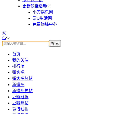
更新较慢活动
小刀娱乐网
爱Q生活网
免费赚钱中心
搜 索
首页
我的关注
排行榜
赚客吧
赚客吧热帖
新赚吧
新赚吧热帖
豆瓣线报
豆瓣热帖
微博线报