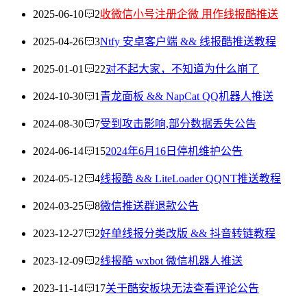
2025-06-10
2
收微信小号注册企微 用作线报酷推送
2025-04-26
3
Ntfy 安卓客户端 && 线报酷推送教程
2025-01-01
22
对不起大家，不知道为什么崩了
2024-10-30
1
青龙面板 && NapCat QQ机器人推送
2024-08-30
7
受到攻击影响,部分数据丢失公告
2024-06-14
15
2024年6月16日停机维护公告
2024-05-12
4
线报酷 && LiteLoader QQNT推送教程
2024-03-25
8
微信推送群退款公告
2023-12-27
2
好单线报分类改版 && 抖音转链教程
2023-12-09
2
线报酷 wxbot 微信机器人推送
2023-11-14
17
关于酷安板块无法查看评论公告