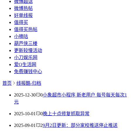
微博超话
微博热帖
好单线报
值得买
值得买热帖
小嘀咕
葫芦侠三楼
更新较慢活动
小刀娱乐网
爱Q生活网
免费赚钱中心
首页
线报酷-归档
2025-12-30
0
小象超市小程序 新老用户 每号每天每次1
元
2025-10-01
0
晚上十点修复抓取异常
2025-09-01
2
9月2日更新：部分家校推送停止推送