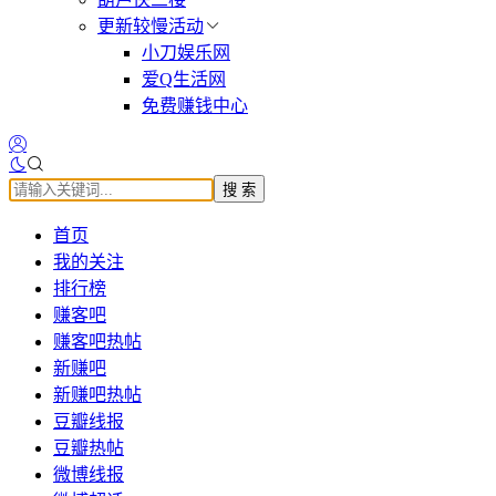
更新较慢活动
小刀娱乐网
爱Q生活网
免费赚钱中心
搜 索
首页
我的关注
排行榜
赚客吧
赚客吧热帖
新赚吧
新赚吧热帖
豆瓣线报
豆瓣热帖
微博线报