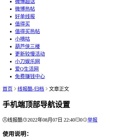
微博超话
微博热帖
好单线报
值得买
值得买热帖
小嘀咕
葫芦侠三楼
更新较慢活动
小刀娱乐网
爱Q生活网
免费赚钱中心
首页
线报酷-归档
文章正文
手机端顶部导航设置
线报酷
2022年08月07日 22:40
0
举报
使用说明：