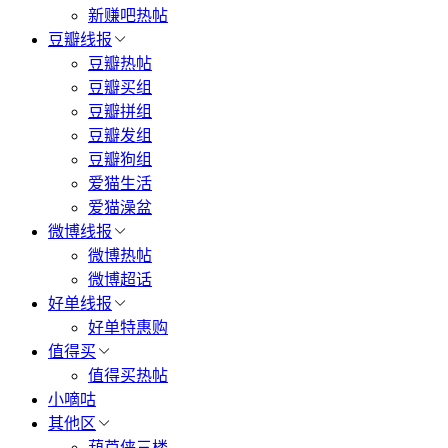
新赚吧热帖
豆瓣线报
豆瓣热帖
豆瓣买组
豆瓣拼组
豆瓣发组
豆瓣狗组
爱猫生活
爱猫澡盆
微博线报
微博热帖
微博超话
好单线报
好单特惠购
值得买
值得买热帖
小嘀咕
其他区
葫芦侠三楼