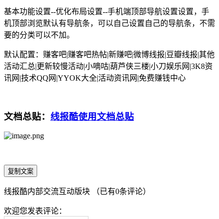
基本功能设置--优化布局设置--手机端顶部导航设置设置，手
机顶部浏览默认有导航条，可以自己设置自己的导航条，不需
要的分类可以不加。
默认配置：赚客吧|赚客吧热帖|新赚吧|微博线报|豆瓣线报|其他
活动汇总|更新较慢活动|小嘀咕|葫芦侠三楼|小刀娱乐网|3K8资
讯网|技术QQ网|YYOK大全|活动资讯网|免费赚钱中心
文档总贴：
线报酷使用文档总贴
复制文案
线报酷内部交流互动版块 （已有
0
条评论）
欢迎您发表评论：