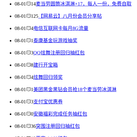
08-01
14
麦当劳圆筒冰淇淋×17，每人一份，免费自取
08-01
125
【网易云】八月份会员分享帖
08-01
4
电信互联网卡每月8G流量
08-01
1
泰康基金玩游戏抽奖
08-01
3
QQ炫舞注册回归抽红包
08-01
8
建行开宝箱
08-01
4
炫舞回归领奖
08-01
1
美团黑金黑钻会员抢18个麦当劳冰淇淋
08-01
3
支付宝优惠券
08-01
0
安徽福彩完成任务抽红包
08-01
36
突围注册回归抽红包