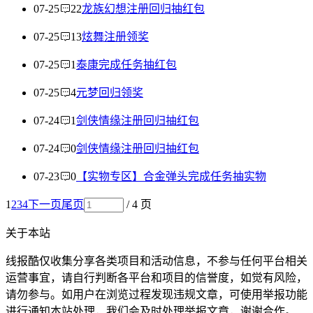
07-25
22
龙族幻想注册回归抽红包
07-25
13
炫舞注册领奖
07-25
1
泰康完成任务抽红包
07-25
4
元梦回归领奖
07-24
1
剑侠情缘注册回归抽红包
07-24
0
剑侠情缘注册回归抽红包
07-23
0
【实物专区】合金弹头完成任务抽实物
1
2
3
4
下一页
尾页
/ 4 页
关于本站
线报酷仅收集分享各类项目和活动信息，不参与任何平台相关
运营事宜，请自行判断各平台和项目的信誉度，如觉有风险，
请勿参与。如用户在浏览过程发现违规文章，可使用举报功能
进行通知本站处理，我们会及时处理举报文章，谢谢合作。