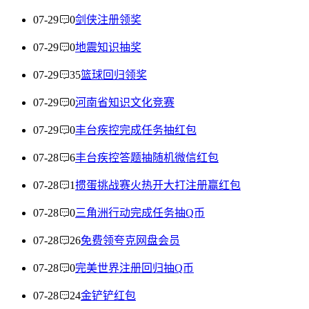
07-29
0
剑侠注册领奖
07-29
0
地震知识抽奖
07-29
35
篮球回归领奖
07-29
0
河南省知识文化竞赛
07-29
0
丰台疾控完成任务抽红包
07-28
6
丰台疾控答题抽随机微信红包
07-28
1
掼蛋挑战赛火热开大打注册赢红包
07-28
0
三角洲行动完成任务抽Q币
07-28
26
免费领夸克网盘会员
07-28
0
完美世界注册回归抽Q币
07-28
24
金铲铲红包