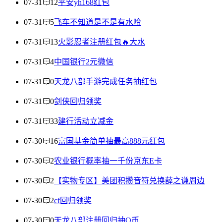
07-31
12
平安yh168红包
07-31
5
飞车不知道是不是有水哈
07-31
13
火影忍者注册红包🔥大水
07-31
4
中国银行2元微信
07-31
0
天龙八部手游完成任务抽红包
07-31
0
剑侠回归领奖
07-31
33
建行活动立减金
07-30
16
富国基金简单抽最高888元红包
07-30
2
农业银行概率抽一千份京东E卡
07-30
2
【实物专区】美团积攒音符兑换薛之谦周边
07-30
2
cf回归领奖
07-30
0
天龙八部注册回归抽Q币