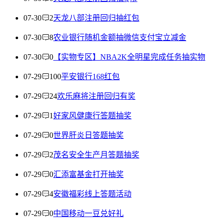
07-30
2
天龙八部注册回归抽红包
07-30
8
农业银行随机金额抽微信支付宝立减金
07-30
0
【实物专区】NBA2K全明星完成任务抽实物
07-29
100
平安银行168红包
07-29
24
欢乐麻将注册回归有奖
07-29
1
好家风健康行答题抽奖
07-29
0
世界肝炎日答题抽奖
07-29
2
茂名安全生产月答题抽奖
07-29
0
汇添富基金打开抽奖
07-29
4
安徽福彩线上答题活动
07-29
0
中国移动一豆兑好礼