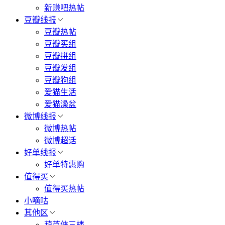
新赚吧热帖
豆瓣线报
豆瓣热帖
豆瓣买组
豆瓣拼组
豆瓣发组
豆瓣狗组
爱猫生活
爱猫澡盆
微博线报
微博热帖
微博超话
好单线报
好单特惠购
值得买
值得买热帖
小嘀咕
其他区
葫芦侠三楼