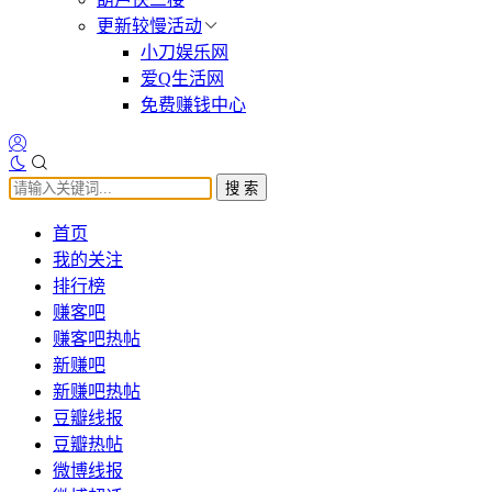
更新较慢活动
小刀娱乐网
爱Q生活网
免费赚钱中心
搜 索
首页
我的关注
排行榜
赚客吧
赚客吧热帖
新赚吧
新赚吧热帖
豆瓣线报
豆瓣热帖
微博线报