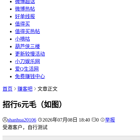
微博超话
微博热帖
好单线报
值得买
值得买热帖
小嘀咕
葫芦侠三楼
更新较慢活动
小刀娱乐网
爱Q生活网
免费赚钱中心
首页
赚客吧
文章正文
招行6元毛（如图）
shanhua20106
2026年07月08日 18:40
0
举报
受邀客户，自行测试