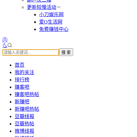
更新较慢活动
小刀娱乐网
爱Q生活网
免费赚钱中心
搜 索
首页
我的关注
排行榜
赚客吧
赚客吧热帖
新赚吧
新赚吧热帖
豆瓣线报
豆瓣热帖
微博线报