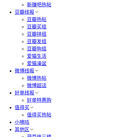
新赚吧热帖
豆瓣线报
豆瓣热帖
豆瓣买组
豆瓣拼组
豆瓣发组
豆瓣狗组
爱猫生活
爱猫澡盆
微博线报
微博热帖
微博超话
好单线报
好单特惠购
值得买
值得买热帖
小嘀咕
其他区
葫芦侠三楼