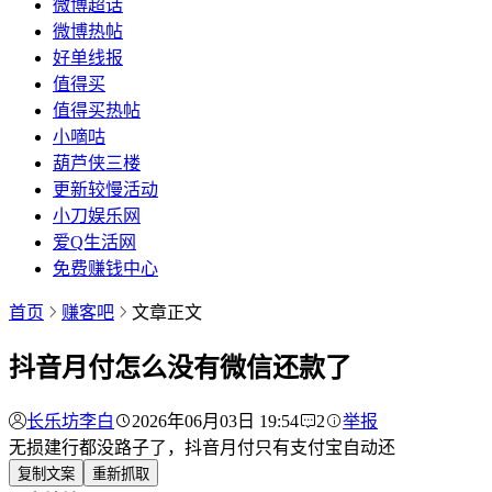
微博超话
微博热帖
好单线报
值得买
值得买热帖
小嘀咕
葫芦侠三楼
更新较慢活动
小刀娱乐网
爱Q生活网
免费赚钱中心
首页
赚客吧
文章正文
抖音月付怎么没有微信还款了
长乐坊李白
2026年06月03日 19:54
2
举报
无损建行都没路子了，抖音月付只有支付宝自动还
复制文案
重新抓取