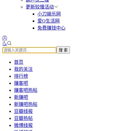
更新较慢活动
小刀娱乐网
爱Q生活网
免费赚钱中心
搜 索
首页
我的关注
排行榜
赚客吧
赚客吧热帖
新赚吧
新赚吧热帖
豆瓣线报
豆瓣热帖
微博线报