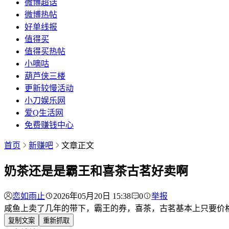
微博超话
微博热帖
好单线报
值得买
值得买热帖
小嘀咕
葫芦侠三楼
更新较慢活动
小刀娱乐网
爱Q生活网
免费赚钱中心
首页
新赚吧
文章正文
奶茶还是是霸王和喜茶古茗好卖啊
恋如雨止
2026年05月20日 15:38
0
举报
咸鱼上卖了几年的带下，霸王的券，喜茶，古茗基本上只要价
复制文案
重新抓取