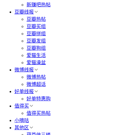
新赚吧热帖
豆瓣线报
豆瓣热帖
豆瓣买组
豆瓣拼组
豆瓣发组
豆瓣狗组
爱猫生活
爱猫澡盆
微博线报
微博热帖
微博超话
好单线报
好单特惠购
值得买
值得买热帖
小嘀咕
其他区
葫芦侠三楼