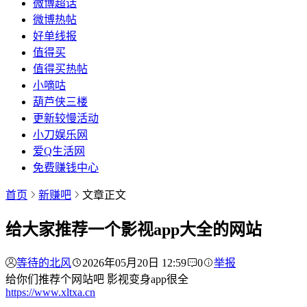
微博超话
微博热帖
好单线报
值得买
值得买热帖
小嘀咕
葫芦侠三楼
更新较慢活动
小刀娱乐网
爱Q生活网
免费赚钱中心
首页
新赚吧
文章正文
给大家推荐一个影视app大全的网站
等待的北风
2026年05月20日 12:59
0
举报
给你们推荐个网站吧 影视变身app很全
https://www.xltxa.cn