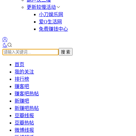
更新较慢活动
小刀娱乐网
爱Q生活网
免费赚钱中心
搜 索
首页
我的关注
排行榜
赚客吧
赚客吧热帖
新赚吧
新赚吧热帖
豆瓣线报
豆瓣热帖
微博线报