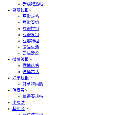
新赚吧热帖
豆瓣线报
豆瓣热帖
豆瓣买组
豆瓣拼组
豆瓣发组
豆瓣狗组
爱猫生活
爱猫澡盆
微博线报
微博热帖
微博超话
好单线报
好单特惠购
值得买
值得买热帖
小嘀咕
其他区
葫芦侠三楼