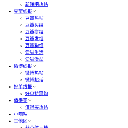
新赚吧热帖
豆瓣线报
豆瓣热帖
豆瓣买组
豆瓣拼组
豆瓣发组
豆瓣狗组
爱猫生活
爱猫澡盆
微博线报
微博热帖
微博超话
好单线报
好单特惠购
值得买
值得买热帖
小嘀咕
其他区
葫芦侠三楼