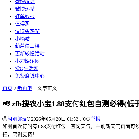
微博超话
微博热帖
好单线报
值得买
值得买热帖
小嘀咕
葫芦侠三楼
更新较慢活动
小刀娱乐网
爱Q生活网
免费赚钱中心
首页
新赚吧
文章正文
📢 zfb搜农小宝1.88支付红包自测必得(
阿明郎m
2026年05月20日 01:52
0
举报
如图首次订阅有1.88支付红包！查询天气，并刷新天气页面可领！多号可撸！ 📖 [ 智能识别 ] ฅ՞•ﻌ•՞ฅ「判断真假
扫，感谢支持！