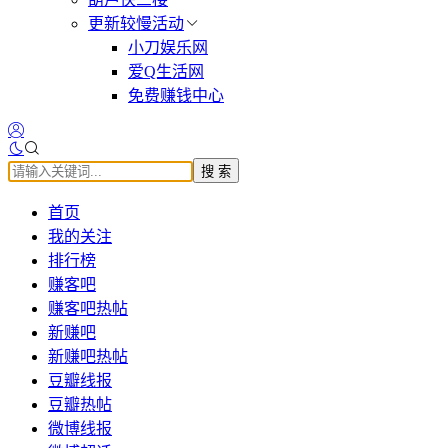
更新较慢活动
小刀娱乐网
爱Q生活网
免费赚钱中心
搜 索
首页
我的关注
排行榜
赚客吧
赚客吧热帖
新赚吧
新赚吧热帖
豆瓣线报
豆瓣热帖
微博线报