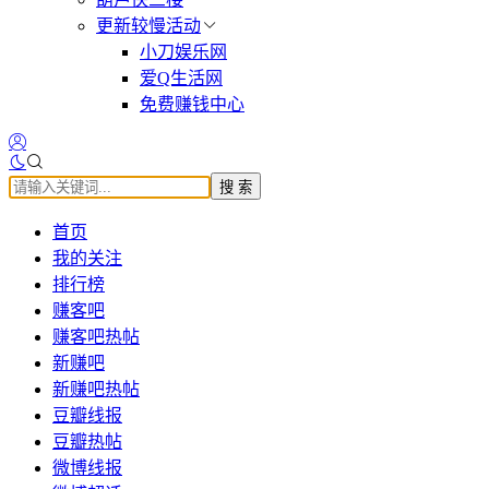
更新较慢活动
小刀娱乐网
爱Q生活网
免费赚钱中心
搜 索
首页
我的关注
排行榜
赚客吧
赚客吧热帖
新赚吧
新赚吧热帖
豆瓣线报
豆瓣热帖
微博线报