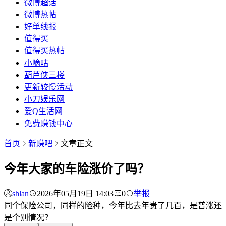
微博超话
微博热帖
好单线报
值得买
值得买热帖
小嘀咕
葫芦侠三楼
更新较慢活动
小刀娱乐网
爱Q生活网
免费赚钱中心
首页
新赚吧
文章正文
今年大家的车险涨价了吗？
shlan
2026年05月19日 14:03
0
举报
同个保险公司，同样的险种，今年比去年贵了几百，是普涨还
是个别情况？