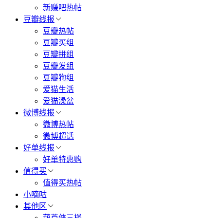
新赚吧热帖
豆瓣线报
豆瓣热帖
豆瓣买组
豆瓣拼组
豆瓣发组
豆瓣狗组
爱猫生活
爱猫澡盆
微博线报
微博热帖
微博超话
好单线报
好单特惠购
值得买
值得买热帖
小嘀咕
其他区
葫芦侠三楼