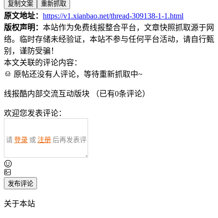
复制文案
重新抓取
原文地址：
https://v1.xianbao.net/thread-309138-1-1.html
版权声明：
本站作为免费线报整合平台，文章快照抓取源于网
络。临时存储未经验证，本站不参与任何平台活动，请自行甄
别，谨防受骗！
本文关联的评论内容：
原帖还没有人评论，等待重新抓取中~
线报酷内部交流互动版块 （已有
0
条评论）
欢迎您发表评论：
请
登录
或
注册
后再发表评
论！
发布评论
关于本站