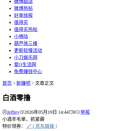
微博超话
微博热帖
好单线报
值得买
值得买热帖
小嘀咕
葫芦侠三楼
更新较慢活动
小刀娱乐网
爱Q生活网
免费赚钱中心
首页
新赚吧
文章正文
白酒零撸
Jeffrey
2026年05月19日 14:44
0
举报
小酒羊毛单，抓紧薅
特价领券：
🔗 [ 京东链接 ]