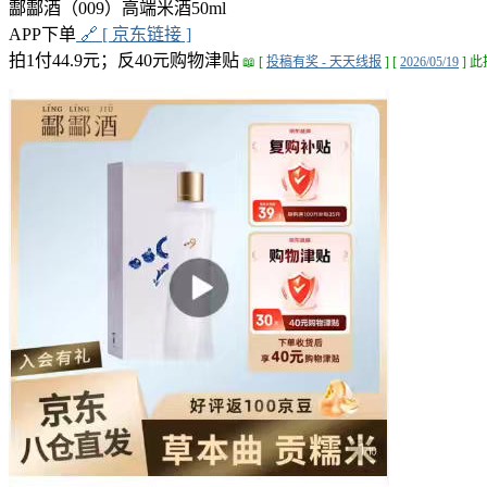
酃酃酒（009）高端米酒50ml
APP下单
🔗 [ 京东链接 ]
拍1付44.9元；反40元购物津贴
📖 [
投稿有奖 - 天天线报
] [
2026/05/19
] 