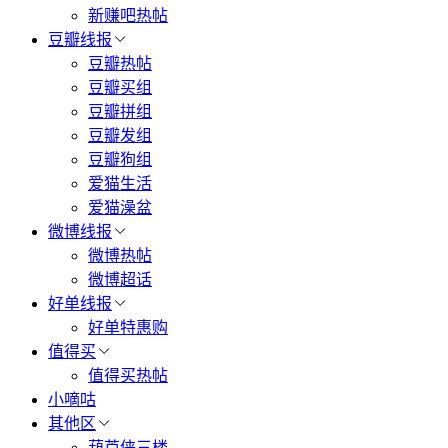
新赚吧热帖
豆瓣线报
豆瓣热帖
豆瓣买组
豆瓣拼组
豆瓣发组
豆瓣狗组
爱猫生活
爱猫澡盆
微博线报
微博热帖
微博超话
好单线报
好单特惠购
值得买
值得买热帖
小嘀咕
其他区
葫芦侠三楼