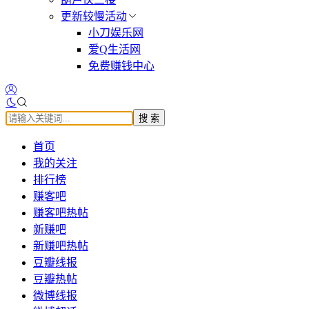
更新较慢活动
小刀娱乐网
爱Q生活网
免费赚钱中心
搜 索
首页
我的关注
排行榜
赚客吧
赚客吧热帖
新赚吧
新赚吧热帖
豆瓣线报
豆瓣热帖
微博线报