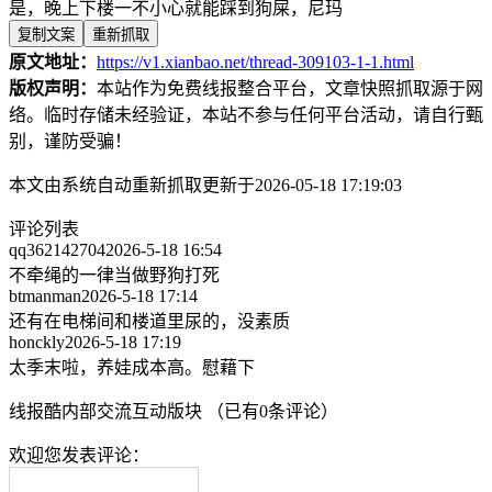
是，晚上下楼一不小心就能踩到狗屎，尼玛
复制文案
重新抓取
原文地址：
https://v1.xianbao.net/thread-309103-1-1.html
版权声明：
本站作为免费线报整合平台，文章快照抓取源于网
络。临时存储未经验证，本站不参与任何平台活动，请自行甄
别，谨防受骗！
本文由系统自动重新抓取更新于2026-05-18 17:19:03
评论列表
qq362142704
2026-5-18 16:54
不牵绳的一律当做野狗打死
btmanman
2026-5-18 17:14
还有在电梯间和楼道里尿的，没素质
honckly
2026-5-18 17:19
太季末啦，养娃成本高。慰藉下
线报酷内部交流互动版块 （已有
0
条评论）
欢迎您发表评论：