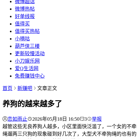
微博超话
微博热帖
好单线报
值得买
值得买热帖
小嘀咕
葫芦侠三楼
更新较慢活动
小刀娱乐网
爱Q生活网
免费赚钱中心
首页
新赚吧
文章正文
养狗的越来越多了
恋如雨止
2026年05月18日 16:50
3
举报
越管这些无良养狗人越多，小区里面快泛滥了，一个女的不牵
绳遛两三只狗的现象碰到好几次了，大型犬不牵狗绳的也有的