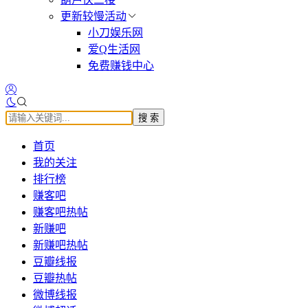
更新较慢活动
小刀娱乐网
爱Q生活网
免费赚钱中心
搜 索
首页
我的关注
排行榜
赚客吧
赚客吧热帖
新赚吧
新赚吧热帖
豆瓣线报
豆瓣热帖
微博线报