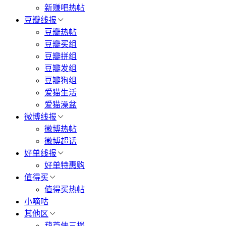
新赚吧热帖
豆瓣线报
豆瓣热帖
豆瓣买组
豆瓣拼组
豆瓣发组
豆瓣狗组
爱猫生活
爱猫澡盆
微博线报
微博热帖
微博超话
好单线报
好单特惠购
值得买
值得买热帖
小嘀咕
其他区
葫芦侠三楼