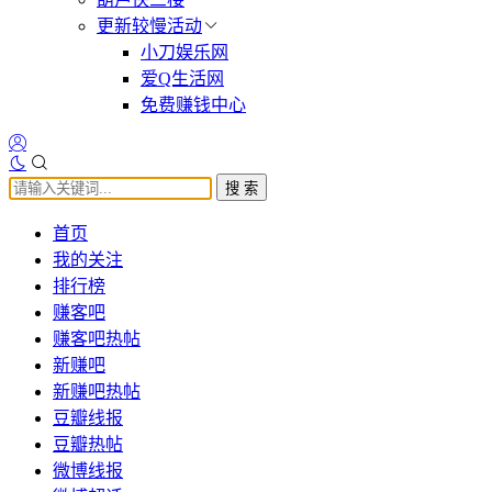
更新较慢活动
小刀娱乐网
爱Q生活网
免费赚钱中心
搜 索
首页
我的关注
排行榜
赚客吧
赚客吧热帖
新赚吧
新赚吧热帖
豆瓣线报
豆瓣热帖
微博线报