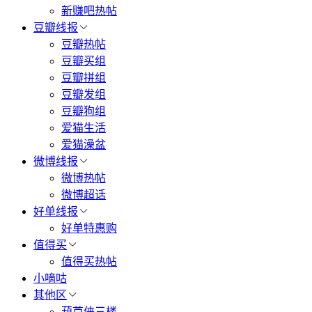
新赚吧热帖
豆瓣线报
豆瓣热帖
豆瓣买组
豆瓣拼组
豆瓣发组
豆瓣狗组
爱猫生活
爱猫澡盆
微博线报
微博热帖
微博超话
好单线报
好单特惠购
值得买
值得买热帖
小嘀咕
其他区
葫芦侠三楼