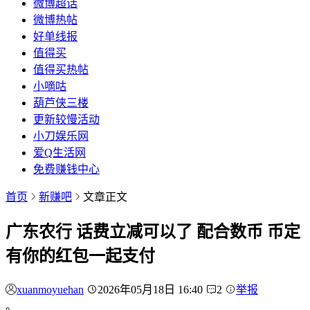
微博超话
微博热帖
好单线报
值得买
值得买热帖
小嘀咕
葫芦侠三楼
更新较慢活动
小刀娱乐网
爱Q生活网
免费赚钱中心
首页
新赚吧
文章正文
广东农行 话费立减可以了 配合数币 币定
有你的红包一起支付
xuanmoyuehan
2026年05月18日 16:40
2
举报
。