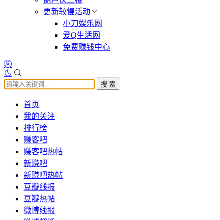
更新较慢活动
小刀娱乐网
爱Q生活网
免费赚钱中心
搜 索
首页
我的关注
排行榜
赚客吧
赚客吧热帖
新赚吧
新赚吧热帖
豆瓣线报
豆瓣热帖
微博线报