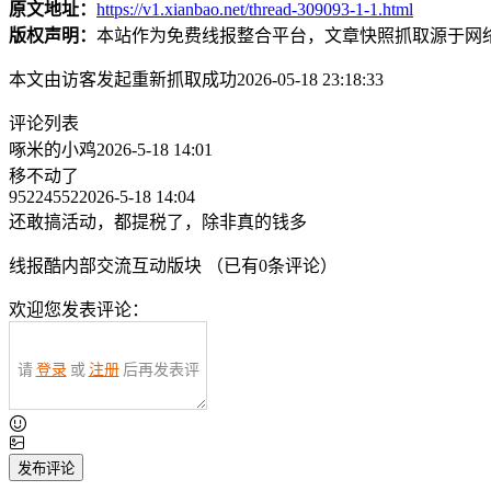
原文地址：
https://v1.xianbao.net/thread-309093-1-1.html
版权声明：
本站作为免费线报整合平台，文章快照抓取源于网
本文由访客发起重新抓取成功2026-05-18 23:18:33
评论列表
啄米的小鸡
2026-5-18 14:01
移不动了
95224552
2026-5-18 14:04
还敢搞活动，都提税了，除非真的钱多
线报酷内部交流互动版块 （已有
0
条评论）
欢迎您发表评论：
请
登录
或
注册
后再发表评
论！
发布评论