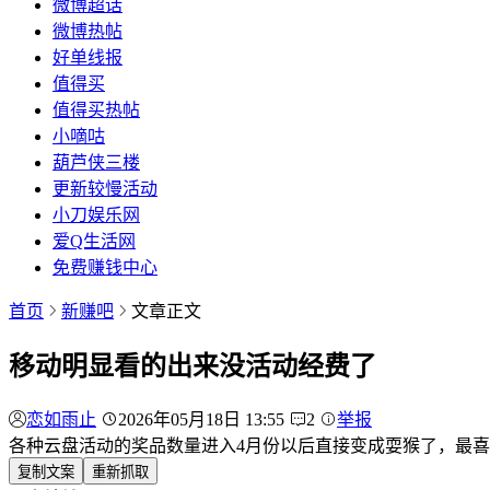
微博超话
微博热帖
好单线报
值得买
值得买热帖
小嘀咕
葫芦侠三楼
更新较慢活动
小刀娱乐网
爱Q生活网
免费赚钱中心
首页
新赚吧
文章正文
移动明显看的出来没活动经费了
恋如雨止
2026年05月18日 13:55
2
举报
各种云盘活动的奖品数量进入4月份以后直接变成耍猴了，最喜
复制文案
重新抓取