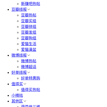
新赚吧热帖
豆瓣线报
豆瓣热帖
豆瓣买组
豆瓣拼组
豆瓣发组
豆瓣狗组
爱猫生活
爱猫澡盆
微博线报
微博热帖
微博超话
好单线报
好单特惠购
值得买
值得买热帖
小嘀咕
其他区
葫芦侠三楼