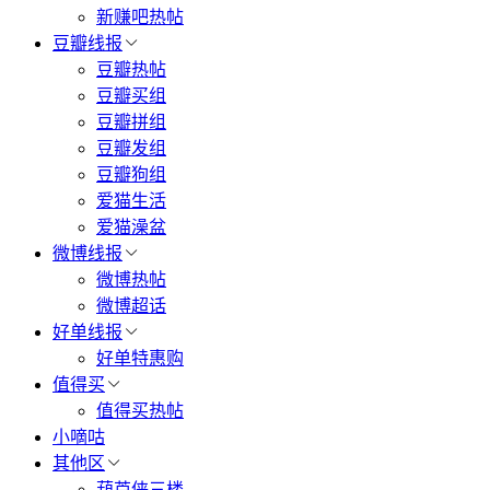
新赚吧热帖
豆瓣线报
豆瓣热帖
豆瓣买组
豆瓣拼组
豆瓣发组
豆瓣狗组
爱猫生活
爱猫澡盆
微博线报
微博热帖
微博超话
好单线报
好单特惠购
值得买
值得买热帖
小嘀咕
其他区
葫芦侠三楼