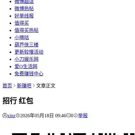
微博超话
微博热帖
好单线报
值得买
值得买热帖
小嘀咕
葫芦侠三楼
更新较慢活动
小刀娱乐网
爱Q生活网
免费赚钱中心
首页
新赚吧
文章正文
招行 红包
xinz
2026年05月18日 09:46
0
举报