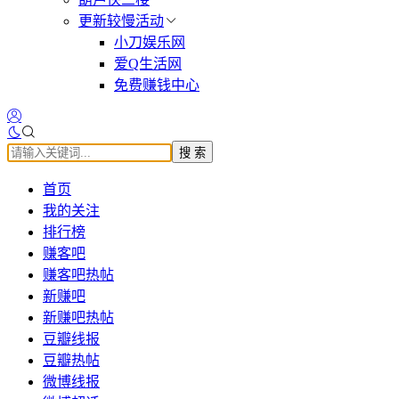
更新较慢活动
小刀娱乐网
爱Q生活网
免费赚钱中心
搜 索
首页
我的关注
排行榜
赚客吧
赚客吧热帖
新赚吧
新赚吧热帖
豆瓣线报
豆瓣热帖
微博线报