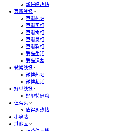
新赚吧热帖
豆瓣线报
豆瓣热帖
豆瓣买组
豆瓣拼组
豆瓣发组
豆瓣狗组
爱猫生活
爱猫澡盆
微博线报
微博热帖
微博超话
好单线报
好单特惠购
值得买
值得买热帖
小嘀咕
其他区
葫芦侠三楼