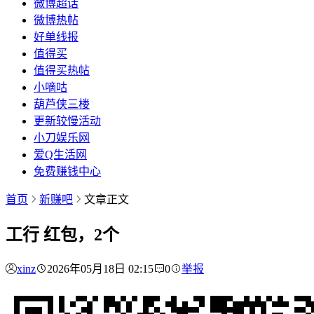
微博超话
微博热帖
好单线报
值得买
值得买热帖
小嘀咕
葫芦侠三楼
更新较慢活动
小刀娱乐网
爱Q生活网
免费赚钱中心
首页
新赚吧
文章正文
工行 红包，2个
xinz
2026年05月18日 02:15
0
举报