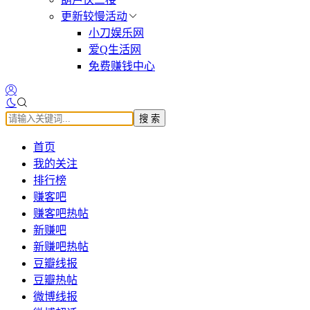
更新较慢活动
小刀娱乐网
爱Q生活网
免费赚钱中心
搜 索
首页
我的关注
排行榜
赚客吧
赚客吧热帖
新赚吧
新赚吧热帖
豆瓣线报
豆瓣热帖
微博线报