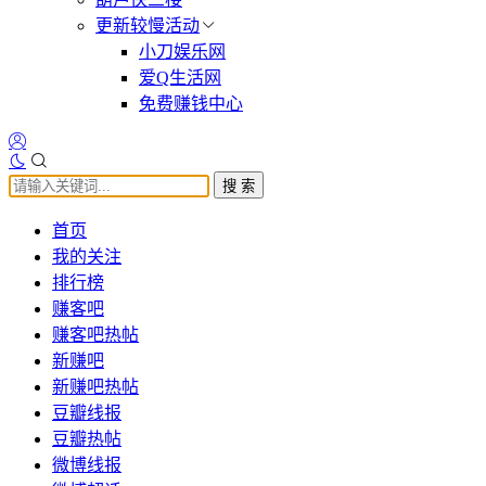
更新较慢活动
小刀娱乐网
爱Q生活网
免费赚钱中心
搜 索
首页
我的关注
排行榜
赚客吧
赚客吧热帖
新赚吧
新赚吧热帖
豆瓣线报
豆瓣热帖
微博线报