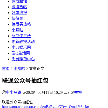
微博超话
微博热帖
好单线报
值得买
值得买热帖
小嘀咕
葫芦侠三楼
更新较慢活动
小刀娱乐网
爱Q生活网
免费赚钱中心
首页
小嘀咕
文章正文
联通公众号抽红包
中出马路
2026年06月11日 10:29
3
举报
联通公众号抽红包
https://mp.weixin.qq.com/s/uBaRzt-aGDw_QmdlY6tckg