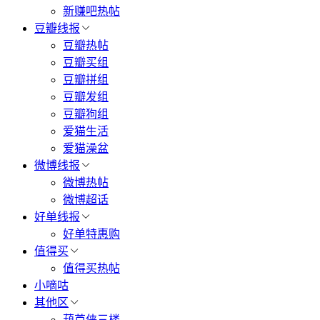
新赚吧热帖
豆瓣线报
豆瓣热帖
豆瓣买组
豆瓣拼组
豆瓣发组
豆瓣狗组
爱猫生活
爱猫澡盆
微博线报
微博热帖
微博超话
好单线报
好单特惠购
值得买
值得买热帖
小嘀咕
其他区
葫芦侠三楼