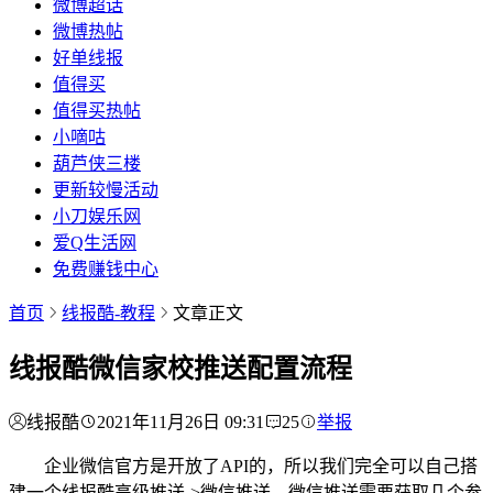
微博超话
微博热帖
好单线报
值得买
值得买热帖
小嘀咕
葫芦侠三楼
更新较慢活动
小刀娱乐网
爱Q生活网
免费赚钱中心
首页
线报酷-教程
文章正文
线报酷微信家校推送配置流程
线报酷
2021年11月26日 09:31
25
举报
企业微信官方是开放了API的，所以我们完全可以自己搭
建一个线报酷高级推送->微信推送，微信推送需要获取几个参