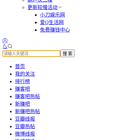
更新较慢活动
小刀娱乐网
爱Q生活网
免费赚钱中心
搜 索
首页
我的关注
排行榜
赚客吧
赚客吧热帖
新赚吧
新赚吧热帖
豆瓣线报
豆瓣热帖
微博线报