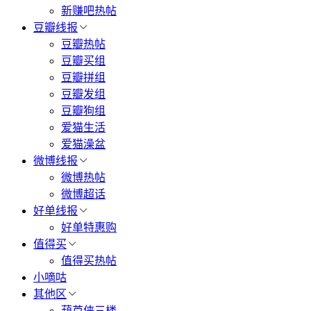
新赚吧热帖
豆瓣线报
豆瓣热帖
豆瓣买组
豆瓣拼组
豆瓣发组
豆瓣狗组
爱猫生活
爱猫澡盆
微博线报
微博热帖
微博超话
好单线报
好单特惠购
值得买
值得买热帖
小嘀咕
其他区
葫芦侠三楼