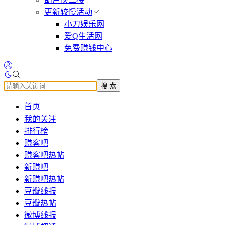
更新较慢活动
小刀娱乐网
爱Q生活网
免费赚钱中心
搜 索
首页
我的关注
排行榜
赚客吧
赚客吧热帖
新赚吧
新赚吧热帖
豆瓣线报
豆瓣热帖
微博线报