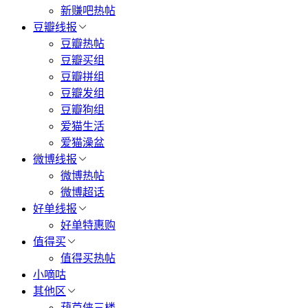
新赚吧热帖
豆瓣线报
豆瓣热帖
豆瓣买组
豆瓣拼组
豆瓣发组
豆瓣狗组
爱猫生活
爱猫澡盆
微博线报
微博热帖
微博超话
好单线报
好单特惠购
值得买
值得买热帖
小嘀咕
其他区
葫芦侠三楼