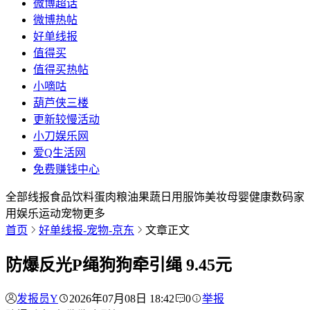
微博超话
微博热帖
好单线报
值得买
值得买热帖
小嘀咕
葫芦侠三楼
更新较慢活动
小刀娱乐网
爱Q生活网
免费赚钱中心
全部
线报
食品
饮料
蛋肉
粮油
果蔬
日用
服饰
美妆
母婴
健康
数码
家
用
娱乐
运动
宠物
更多
首页
好单线报-宠物-京东
文章正文
防爆反光P绳狗狗牵引绳 9.45元
发报员Y
2026年07月08日 18:42
0
举报