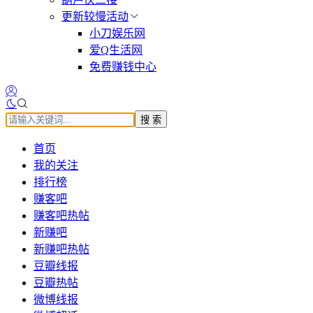
更新较慢活动
小刀娱乐网
爱Q生活网
免费赚钱中心
搜 索
首页
我的关注
排行榜
赚客吧
赚客吧热帖
新赚吧
新赚吧热帖
豆瓣线报
豆瓣热帖
微博线报