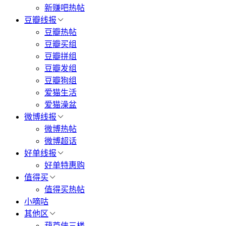
新赚吧热帖
豆瓣线报
豆瓣热帖
豆瓣买组
豆瓣拼组
豆瓣发组
豆瓣狗组
爱猫生活
爱猫澡盆
微博线报
微博热帖
微博超话
好单线报
好单特惠购
值得买
值得买热帖
小嘀咕
其他区
葫芦侠三楼