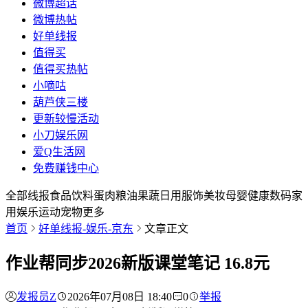
微博超话
微博热帖
好单线报
值得买
值得买热帖
小嘀咕
葫芦侠三楼
更新较慢活动
小刀娱乐网
爱Q生活网
免费赚钱中心
全部
线报
食品
饮料
蛋肉
粮油
果蔬
日用
服饰
美妆
母婴
健康
数码
家
用
娱乐
运动
宠物
更多
首页
好单线报-娱乐-京东
文章正文
作业帮同步2026新版课堂笔记 16.8元
发报员Z
2026年07月08日 18:40
0
举报