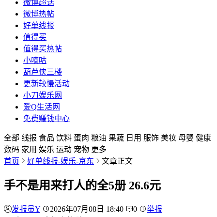
微博超话
微博热帖
好单线报
值得买
值得买热帖
小嘀咕
葫芦侠三楼
更新较慢活动
小刀娱乐网
爱Q生活网
免费赚钱中心
全部
线报
食品
饮料
蛋肉
粮油
果蔬
日用
服饰
美妆
母婴
健康
数码
家用
娱乐
运动
宠物
更多
首页
好单线报-娱乐-京东
文章正文
手不是用来打人的全5册 26.6元
发报员Y
2026年07月08日 18:40
0
举报