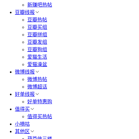
新赚吧热帖
豆瓣线报
豆瓣热帖
豆瓣买组
豆瓣拼组
豆瓣发组
豆瓣狗组
爱猫生活
爱猫澡盆
微博线报
微博热帖
微博超话
好单线报
好单特惠购
值得买
值得买热帖
小嘀咕
其他区
葫芦侠三楼