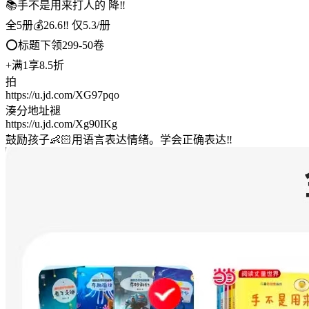
📚手不是用来打人的 降‼
全5册💰26.6‼ 仅5.3/册
⭕标题下领299-50卷
+满1享8.5折
拍
https://u.jd.com/XG97pqo
湊分地址褪
https://u.jd.com/Xg90IKg
鼓励孩子👶🏻用语言表达情绪。学会正确表达‼️