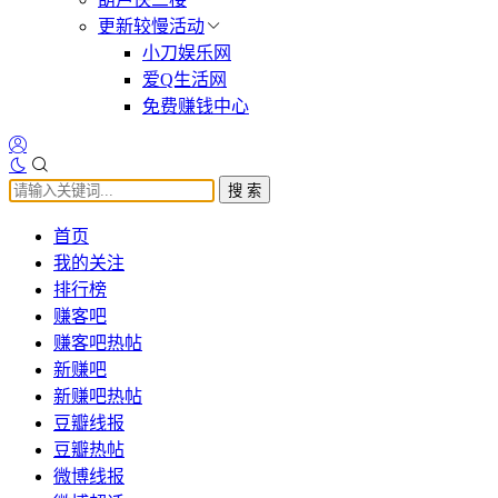
更新较慢活动
小刀娱乐网
爱Q生活网
免费赚钱中心
搜 索
首页
我的关注
排行榜
赚客吧
赚客吧热帖
新赚吧
新赚吧热帖
豆瓣线报
豆瓣热帖
微博线报