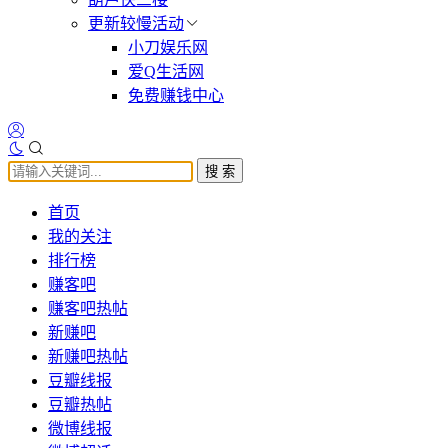
更新较慢活动
小刀娱乐网
爱Q生活网
免费赚钱中心
搜 索
首页
我的关注
排行榜
赚客吧
赚客吧热帖
新赚吧
新赚吧热帖
豆瓣线报
豆瓣热帖
微博线报