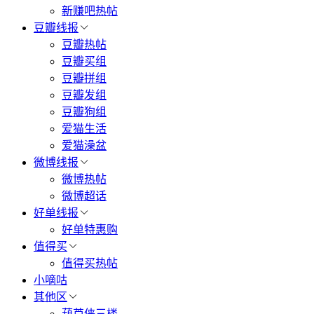
新赚吧热帖
豆瓣线报
豆瓣热帖
豆瓣买组
豆瓣拼组
豆瓣发组
豆瓣狗组
爱猫生活
爱猫澡盆
微博线报
微博热帖
微博超话
好单线报
好单特惠购
值得买
值得买热帖
小嘀咕
其他区
葫芦侠三楼