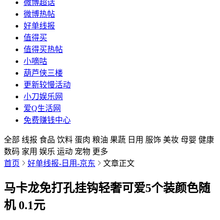
微博超话
微博热帖
好单线报
值得买
值得买热帖
小嘀咕
葫芦侠三楼
更新较慢活动
小刀娱乐网
爱Q生活网
免费赚钱中心
全部
线报
食品
饮料
蛋肉
粮油
果蔬
日用
服饰
美妆
母婴
健康
数码
家用
娱乐
运动
宠物
更多
首页
好单线报-日用-京东
文章正文
马卡龙免打孔挂钩轻奢可爱5个装颜色随
机 0.1元