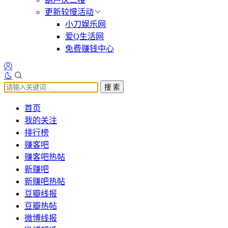
更新较慢活动
小刀娱乐网
爱Q生活网
免费赚钱中心
搜 索
首页
我的关注
排行榜
赚客吧
赚客吧热帖
新赚吧
新赚吧热帖
豆瓣线报
豆瓣热帖
微博线报