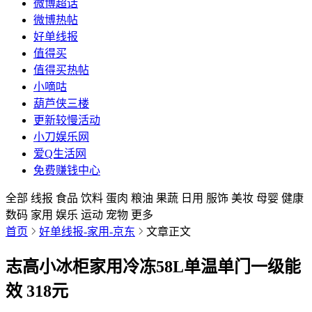
微博超话
微博热帖
好单线报
值得买
值得买热帖
小嘀咕
葫芦侠三楼
更新较慢活动
小刀娱乐网
爱Q生活网
免费赚钱中心
全部
线报
食品
饮料
蛋肉
粮油
果蔬
日用
服饰
美妆
母婴
健康
数码
家用
娱乐
运动
宠物
更多
首页
好单线报-家用-京东
文章正文
志高小冰柜家用冷冻58L单温单门一级能
效 318元