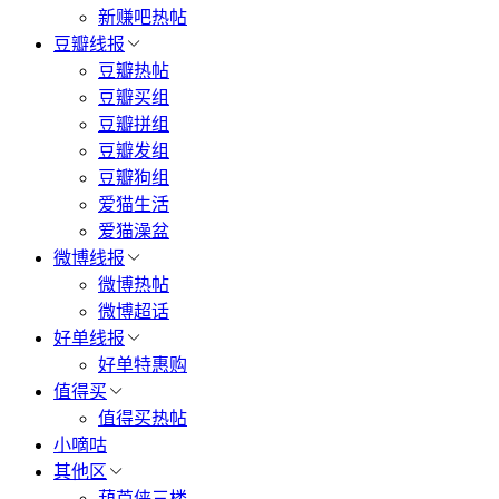
新赚吧热帖
豆瓣线报
豆瓣热帖
豆瓣买组
豆瓣拼组
豆瓣发组
豆瓣狗组
爱猫生活
爱猫澡盆
微博线报
微博热帖
微博超话
好单线报
好单特惠购
值得买
值得买热帖
小嘀咕
其他区
葫芦侠三楼