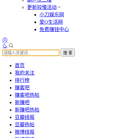
更新较慢活动
小刀娱乐网
爱Q生活网
免费赚钱中心
搜 索
首页
我的关注
排行榜
赚客吧
赚客吧热帖
新赚吧
新赚吧热帖
豆瓣线报
豆瓣热帖
微博线报