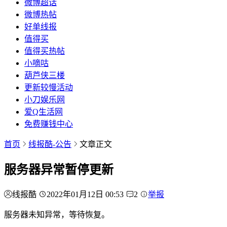
微博超话
微博热帖
好单线报
值得买
值得买热帖
小嘀咕
葫芦侠三楼
更新较慢活动
小刀娱乐网
爱Q生活网
免费赚钱中心
首页
线报酷-公告
文章正文
服务器异常暂停更新
线报酷
2022年01月12日 00:53
2
举报
服务器未知异常，等待恢复。