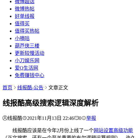
微博超话
微博热帖
好单线报
值得买
值得买热帖
小嘀咕
葫芦侠三楼
更新较慢活动
小刀娱乐网
爱Q生活网
免费赚钱中心
首页
线报酷-公告
文章正文
线报酷高级搜索逻辑深度解析
线报酷
2021年11月13日 22:46
0
举报
线报酷应该是在今年2月份上线了一个
网站设置高级功能
（正文搜索，还有一个至关重要的布尔逻辑运算规则），许久