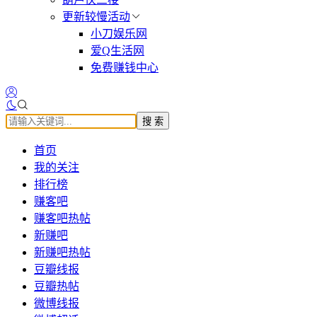
更新较慢活动
小刀娱乐网
爱Q生活网
免费赚钱中心
搜 索
首页
我的关注
排行榜
赚客吧
赚客吧热帖
新赚吧
新赚吧热帖
豆瓣线报
豆瓣热帖
微博线报