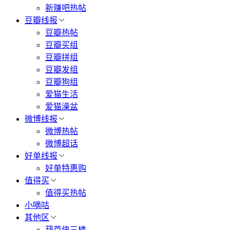
新赚吧热帖
豆瓣线报
豆瓣热帖
豆瓣买组
豆瓣拼组
豆瓣发组
豆瓣狗组
爱猫生活
爱猫澡盆
微博线报
微博热帖
微博超话
好单线报
好单特惠购
值得买
值得买热帖
小嘀咕
其他区
葫芦侠三楼