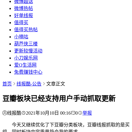
微博超话
微博热帖
好单线报
值得买
值得买热帖
小嘀咕
葫芦侠三楼
更新较慢活动
小刀娱乐网
爱Q生活网
免费赚钱中心
首页
线报酷-公告
文章正文
豆瓣板块已经支持用户手动抓取更新
线报酷
2021年10月10日 00:16
0
举报
今天又继续优化了下豆瓣分类板块，豆瓣线报抓取的是买
组，同时板块内容质量符合我的要求。