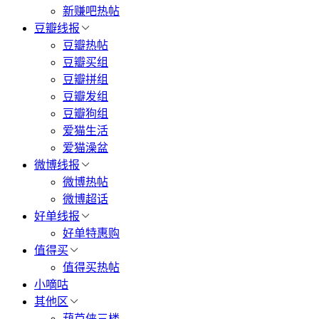
新赚吧热帖
豆瓣线报
豆瓣热帖
豆瓣买组
豆瓣拼组
豆瓣发组
豆瓣狗组
爱猫生活
爱猫澡盆
微博线报
微博热帖
微博超话
好单线报
好单特惠购
值得买
值得买热帖
小嘀咕
其他区
葫芦侠三楼