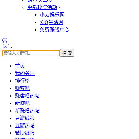
更新较慢活动
小刀娱乐网
爱Q生活网
免费赚钱中心
搜 索
首页
我的关注
排行榜
赚客吧
赚客吧热帖
新赚吧
新赚吧热帖
豆瓣线报
豆瓣热帖
微博线报