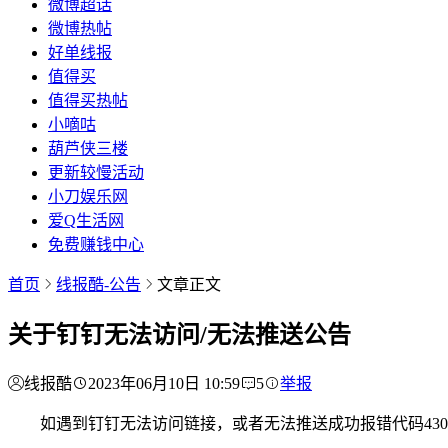
微博超话
微博热帖
好单线报
值得买
值得买热帖
小嘀咕
葫芦侠三楼
更新较慢活动
小刀娱乐网
爱Q生活网
免费赚钱中心
首页
线报酷-公告
文章正文
关于钉钉无法访问/无法推送公告
线报酷
2023年06月10日 10:59
5
举报
如遇到钉钉无法访问链接，或者无法推送成功报错代码43