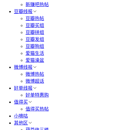
新赚吧热帖
豆瓣线报
豆瓣热帖
豆瓣买组
豆瓣拼组
豆瓣发组
豆瓣狗组
爱猫生活
爱猫澡盆
微博线报
微博热帖
微博超话
好单线报
好单特惠购
值得买
值得买热帖
小嘀咕
其他区
葫芦侠三楼