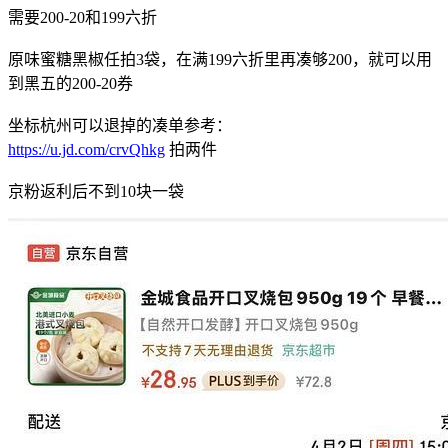
需要200-20和199六折
原味蜜糖黑椒任拍3袋，在满199六折里再凑够200，就可以用
到黑五的200-20券
坐标杭州可以退掉的凑单参考：
https://u.jd.com/crvQhkg
拍两件
京粉返利后不到10块一袋