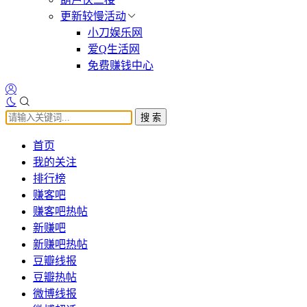
更新较慢活动
小刀娱乐网
爱Q生活网
免费赚钱中心
搜 索
首页
我的关注
排行榜
赚客吧
赚客吧热帖
新赚吧
新赚吧热帖
豆瓣线报
豆瓣热帖
微博线报