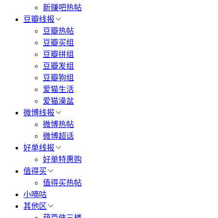
新赚吧热帖
豆瓣线报
豆瓣热帖
豆瓣买组
豆瓣拼组
豆瓣发组
豆瓣狗组
爱猫生活
爱猫澡盆
微博线报
微博热帖
微博超话
好单线报
好单特惠购
值得买
值得买热帖
小嘀咕
其他区
葫芦侠三楼