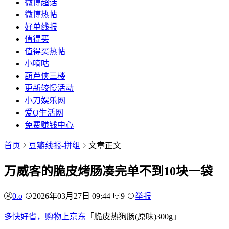
微博超话
微博热帖
好单线报
值得买
值得买热帖
小嘀咕
葫芦侠三楼
更新较慢活动
小刀娱乐网
爱Q生活网
免费赚钱中心
首页
豆瓣线报-拼组
文章正文
万威客的脆皮烤肠凑完单不到10块一袋
0.o
2026年03月27日 09:44
9
举报
多快好省，购物上京东
「脆皮热狗肠(原味)300g」