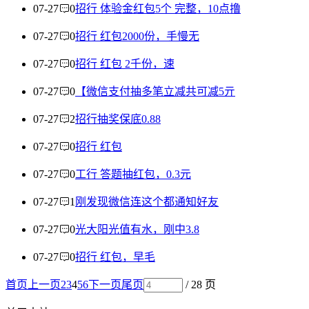
07-27
0
招行 体验金红包5个 完整，10点撸
07-27
0
招行 红包2000份，手慢无
07-27
0
招行 红包 2千份，速
07-27
0
【微信支付抽多笔立减共可减5亓
07-27
2
招行抽奖保底0.88
07-27
0
招行 红包
07-27
0
工行 答题抽红包，0.3元
07-27
1
刚发现微信连这个都通知好友
07-27
0
光大阳光值有水，刚中3.8
07-27
0
招行 红包，早毛
首页
上一页
2
3
4
5
6
下一页
尾页
/ 28 页