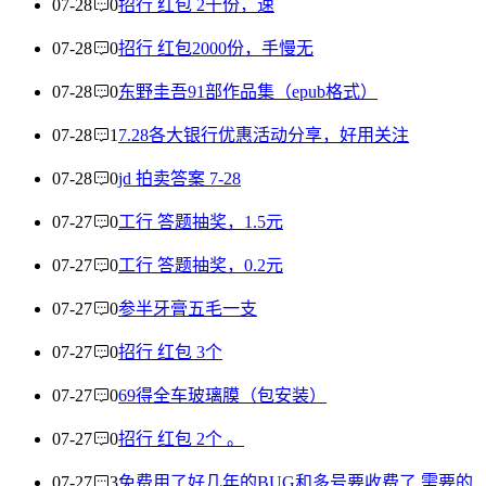
07-28
0
招行 红包 2千份，速
07-28
0
招行 红包2000份，手慢无
07-28
0
东野圭吾91部作品集（epub格式）
07-28
1
7.28各大银行优惠活动分享，好用关注
07-28
0
jd 拍卖答案 7-28
07-27
0
工行 答题抽奖，1.5元
07-27
0
工行 答题抽奖，0.2元
07-27
0
参半牙膏五毛一支
07-27
0
招行 红包 3个
07-27
0
69得全车玻璃膜（包安装）
07-27
0
招行 红包 2个 。
07-27
3
免费用了好几年的BUG和多号要收费了 需要的