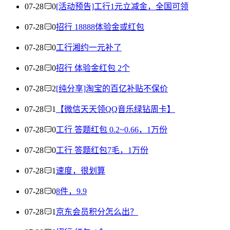
07-28
0
[活动预告]工行1元立减金，全国可领
07-28
0
招行 18888体验金或红包
07-28
0
工行湘约一元补了
07-28
0
招行 体验金红包 2个
07-28
2
[纯分享]淘宝的百亿补贴不保价
07-28
1
【微信天天领QQ音乐绿钻周卡】
07-28
0
工行 答题红包 0.2~0.66，1万份
07-28
0
工行 答题红包7毛，1万份
07-28
1
速度，很划算
07-28
0
8件，9.9
07-28
1
京东会员积分怎么出？