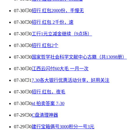
07-30
0
招行 红包2000份，手慢无
07-30
0
招行 红包 2千份，速
07-30
0
工行1元立减金继续（9点场）
07-30
0
招行 红包2个
07-30
0
国家哲学社会科学文献中心古籍（共13098册）
07-30
0
江西云闪付60大毛 一月一次
07-30
1
7.30各大银行优惠活动分享，好用关注
07-30
0
招行 红包，夜毛
07-30
0
jd 拍卖答案 7-30
07-29
0
C盘清理神器
07-29
0
建行宝箱俩号3000积分一号3元