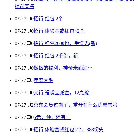
提前实名
07-27
0
招行 红包 2个
07-27
0
招行 体验金或红包×2个
07-27
0
招行 红包2000份，手慢无(新)
07-27
0
招行 红包 2千份，新
07-27
0
做饭的福利，神价米面油~~
07-27
3
年度大毛
07-27
0
交行 福袋立减金，12点抢
07-27
2
京东会员过期了，重开有什么优惠卷吗
07-27
0
5元，领，还有！
07-27
0
招行 体验金或红包5个，888份先