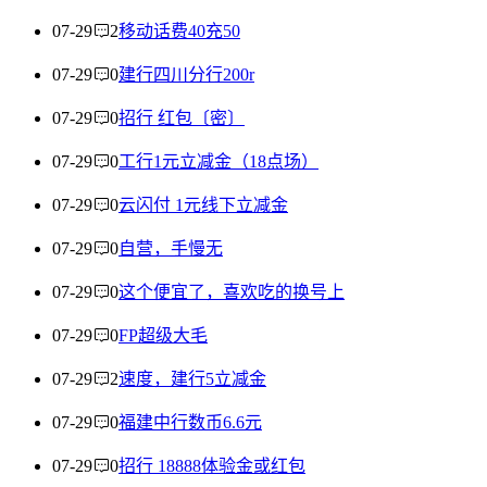
07-29
2
移动话费40充50
07-29
0
建行四川分行200r
07-29
0
招行 红包〔密〕
07-29
0
工行1元立减金（18点场）
07-29
0
云闪付 1元线下立减金
07-29
0
自营，手慢无
07-29
0
这个便宜了，喜欢吃的换号上
07-29
0
FP超级大毛
07-29
2
速度，建行5立减金
07-29
0
福建中行数币6.6元
07-29
0
招行 18888体验金或红包