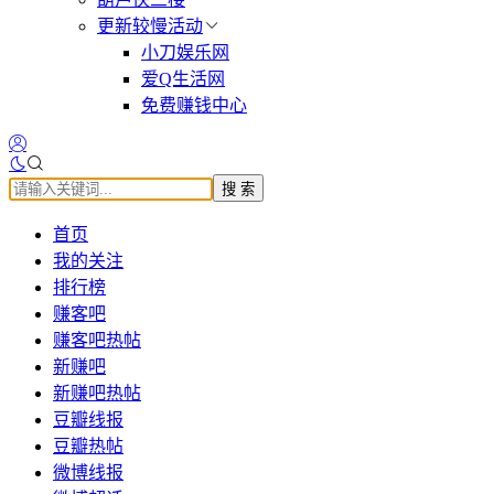
更新较慢活动
小刀娱乐网
爱Q生活网
免费赚钱中心
搜 索
首页
我的关注
排行榜
赚客吧
赚客吧热帖
新赚吧
新赚吧热帖
豆瓣线报
豆瓣热帖
微博线报