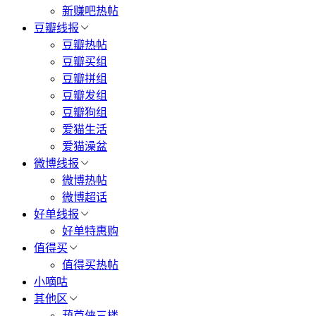
新赚吧热帖
豆瓣线报
豆瓣热帖
豆瓣买组
豆瓣拼组
豆瓣发组
豆瓣狗组
爱猫生活
爱猫澡盆
微博线报
微博热帖
微博超话
好单线报
好单特惠购
值得买
值得买热帖
小嘀咕
其他区
葫芦侠三楼