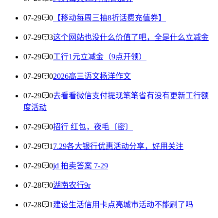
07-29
0
【移动每周三抽8折话费充值券】
07-29
3
这个网站也没什么价值了吧，全是什么立减金
07-29
0
工行1元立减金（9点开领）
07-29
0
2026高三语文杨洋作文
07-29
0
去看看微信支付提现笔笔省有没有更新工行额
度活动
07-29
0
招行 红包，夜毛〔密〕
07-29
1
7.29各大银行优惠活动分享，好用关注
07-29
0
jd 拍卖答案 7-29
07-28
0
湖南农行9r
07-28
1
建设生活信用卡点亮城市活动不能刷了吗