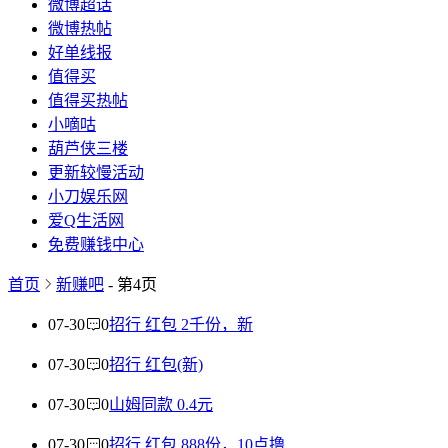
微博超话
微博热帖
好单线报
值得买
值得买热帖
小嘀咕
葫芦侠三楼
更新较慢活动
小刀娱乐网
爱Q生活网
免费赚钱中心
首页
新赚吧
- 第4页
07-30
0
招行 红包 2千份，新
07-30
0
招行 红包(新)
07-30
0
山姆同款 0.4元
07-30
0
招行 红包 888份，10点撸