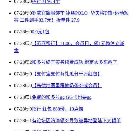
07-28
0
招行 红包 4个
07-28
0
罗蒙官旗服饰车 冰丝POLO+华夫格T恤+运动短
裤 三件到手83.7元！折单件 27.9
07-28
0
0.9元1包
07-28
2
【苏商银行】11:00，会员日，领1元微信立减
金
07-28
2
和多号终于实名续费成功 绑定太多东西了
07-28
0
【支付宝支付有礼瓜分千万红包】
07-28
0
【高德地图里程抽奶茶券或会员】
07-28
1
免费的和多号gg GG卡也要gg
07-28
0
招行 红包 888份，10点撸
07-28
1
有论坛因滴滴领券导致被异地登陆下大额单