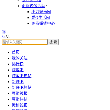
更新较慢活动
小刀娱乐网
爱Q生活网
免费赚钱中心
搜 索
首页
我的关注
排行榜
赚客吧
赚客吧热帖
新赚吧
新赚吧热帖
豆瓣线报
豆瓣热帖
微博线报