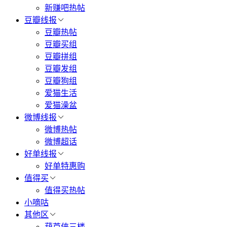
新赚吧热帖
豆瓣线报
豆瓣热帖
豆瓣买组
豆瓣拼组
豆瓣发组
豆瓣狗组
爱猫生活
爱猫澡盆
微博线报
微博热帖
微博超话
好单线报
好单特惠购
值得买
值得买热帖
小嘀咕
其他区
葫芦侠三楼