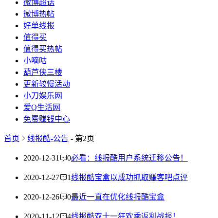
微博超话
微博热帖
好单线报
值得买
值得买热帖
小嘀咕
葫芦侠三楼
更新较慢活动
小刀娱乐网
爱Q生活网
免费赚钱中心
首页
线报酷-公告
- 第2页
2020-12-31
0
必看：线报酷用户系统迁移公告！
2020-12-27
1
线报酷宝盒以成功抓取赚客吧点评
2020-12-26
0
最近一直在优化线报酷宝盒
2020-11-12
4
线报酷双十一狂欢季返利战报！