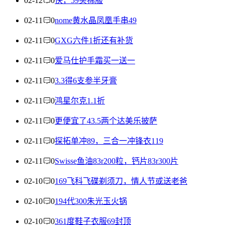
02-12
0
快，59买棉服
02-11
0
nome黄水晶凤凰手串49
02-11
0
GXG六件1折还有补货
02-11
0
爱马仕护手霜买一送一
02-11
0
3.3得6支参半牙膏
02-11
0
鸿星尔克1.1折
02-11
0
更便宜了43.5两个达美乐披萨
02-11
0
探拓单冲89，三合一冲锋衣119
02-11
0
Swisse鱼油83r200粒，钙片83r300片
02-10
0
169飞科飞碟剃须刀，情人节或送老爸
02-10
0
194代300朱光玉火锅
02-10
0
361度鞋子衣服69封顶