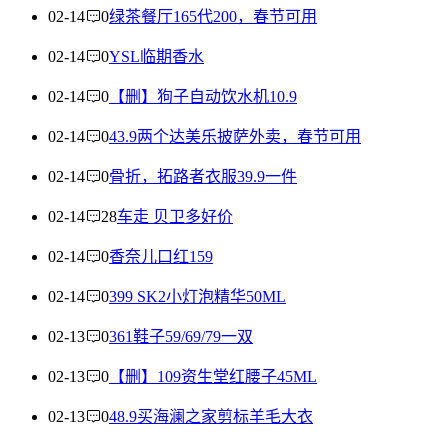
02-14
0
绿茶餐厅165代200，春节可用
02-14
0
YSL临期香水
02-14
0
【删】狗子自动饮水机10.9
02-14
0
43.9两个达美乐披萨外卖，春节可用
02-14
0
骨折，拓路者衣服39.9一件
02-14
28
车走 贝卫多好价
02-14
0
香奈儿口红159
02-14
0
399 SK2小灯泡精华50ML
02-13
0
361鞋子59/69/79一双
02-13
0
【删】109资生堂红腰子45ML
02-13
0
48.9买海澜之家剪标羊毛大衣