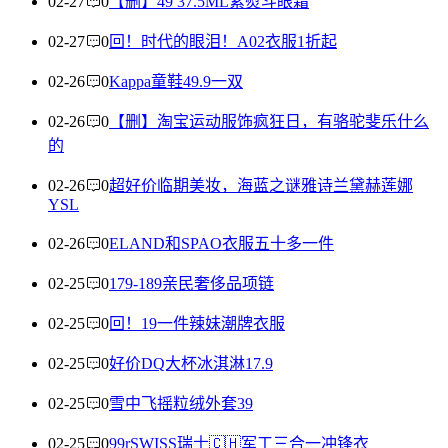
02-27
0
【删】49 37.5ML紫熨斗眼霜
02-27
0
回！时代的眼泪！A02衣服1折起
02-26
0
Kappa童鞋49.9一双
02-26
0
【删】淘宝运动服饰疯狂日，有骆驼斐乐什么
的
02-26
0
超好价临期美妆，海蓝之谜雅诗兰黛赫莲娜
YSL
02-26
0
ELAND和SPAO衣服五十多一件
02-25
0
179-189亲民奢侈品项链
02-25
0
回！19一件辣妹潮牌衣服
02-25
0
好价DQ大杯冰淇淋17.9
02-25
0
雪中飞摇粒绒外套39
02-25
0
99rSWISS瑞士🇨🇭军工三合一冲锋衣