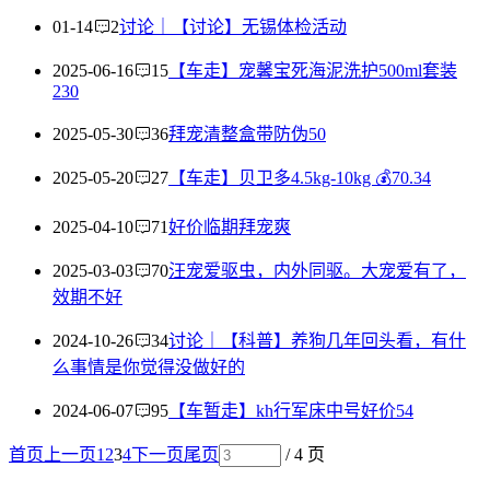
01-14
2
讨论｜【讨论】无锡体检活动
2025-06-16
15
【车走】宠馨宝死海泥洗护500ml套装
230
2025-05-30
36
拜宠清整盒带防伪50
2025-05-20
27
【车走】贝卫多4.5kg-10kg 💰70.34
2025-04-10
71
好价临期拜宠爽
2025-03-03
70
汪宠爱驱虫，内外同驱。大宠爱有了，
效期不好
2024-10-26
34
讨论｜【科普】养狗几年回头看，有什
么事情是你觉得没做好的
2024-06-07
95
【车暂走】kh行军床中号好价54
首页
上一页
1
2
3
4
下一页
尾页
/ 4 页