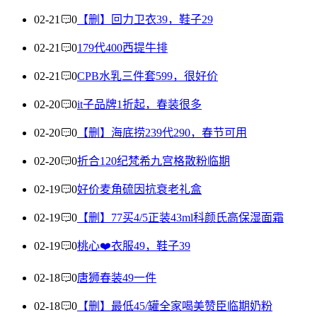
02-21
0
【删】回力卫衣39，鞋子29
02-21
0
179代400西提牛排
02-21
0
CPB水乳三件套599，很好价
02-20
0
it子品牌1折起，春装很多
02-20
0
【删】海底捞239代290，春节可用
02-20
0
折合120纪梵希九宫格散粉临期
02-19
0
好价麦角硫因抗衰老礼盒
02-19
0
【删】77买4/5正装43ml科颜氏高保湿面霜
02-19
0
桃心❤️衣服49，鞋子39
02-18
0
唐狮春装49一件
02-18
0
【删】最低45/罐全家喝美赞臣临期奶粉