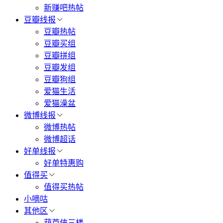
新赚吧热帖
豆瓣线报
豆瓣热帖
豆瓣买组
豆瓣拼组
豆瓣发组
豆瓣狗组
爱猫生活
爱猫澡盆
微博线报
微博热帖
微博超话
好单线报
好单特惠购
值得买
值得买热帖
小嘀咕
其他区
葫芦侠三楼