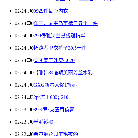
02-24
0
99四件氧心内衣
02-24
0
车回，太平鸟剪标三五十一件
02-24
0
299得雅诗兰黛线雕精华
02-24
0
拓路者卫衣裤子39.5一件
02-24
0
美团复工外卖40-20
02-24
0
【删】89临期芙丽芳丝水乳
02-24
0
GXG新春大促1折起
02-24
32
pr冻干680g 210
02-23
0
39.9得7支医用药膏
02-23
0
羊毛衫49
02-22
0
希尔顿花园羊毛被99