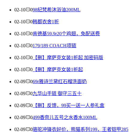
02-10
0
98纪梵希沐浴油200ML
02-10
0
韩都衣舍1折
02-10
0
肯德基59.9r20个鸡翅，免配送费
02-10
0
179/189 COACH项链
02-10
0
【删】摩萨克女装1折起 加密码版
02-10
0
【删】摩萨克女装1折起
02-09
0
69r雅诗兰黛红石榴洗面奶
02-09
0
九华山手链 御守三五十
02-09
0
【删】反馈，99买一送一人参礼盒
02-09
0
499香奈儿五号之水香水100ML
02-09
0
骆驼冲锋衣好价，熊猫系列199，王者铠甲285