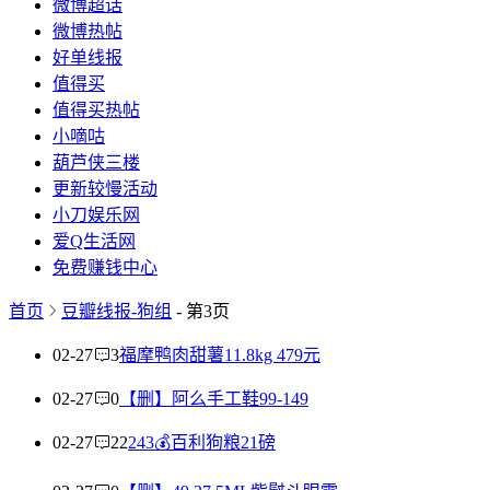
微博超话
微博热帖
好单线报
值得买
值得买热帖
小嘀咕
葫芦侠三楼
更新较慢活动
小刀娱乐网
爱Q生活网
免费赚钱中心
首页
豆瓣线报-狗组
- 第3页
02-27
3
福摩鸭肉甜薯11.8kg 479元
02-27
0
【删】阿么手工鞋99-149
02-27
22
243💰百利狗粮21磅