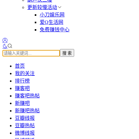
更新较慢活动
小刀娱乐网
爱Q生活网
免费赚钱中心
搜 索
首页
我的关注
排行榜
赚客吧
赚客吧热帖
新赚吧
新赚吧热帖
豆瓣线报
豆瓣热帖
微博线报