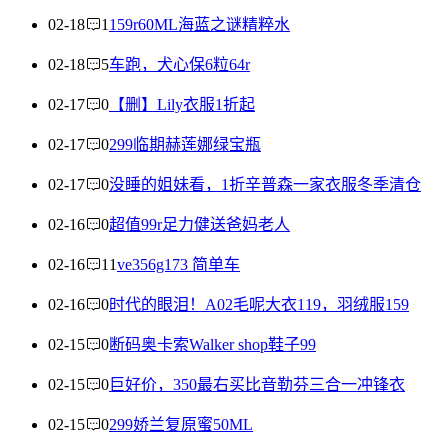
02-18
1
159r60ML海蓝之谜精粹水
02-18
5
车跑，犬心保6粒64r
02-17
0
【删】Lily衣服1折起
02-17
0
299临期赫莲娜绿宝瓶
02-17
0
没睡的姐妹看，1折辛普森一家衣服冬季清仓
02-16
0
超值99r足力健送爸妈老人
02-16
11
ve356g173 简单车
02-16
0
时代的眼泪！A02毛呢大衣119，羽绒服159
02-15
0
断码奥卡索Walker shop鞋子99
02-15
0
巨好价，350最右买比音勒芬三合一冲锋衣
02-15
0
299娇兰复原蜜50ML