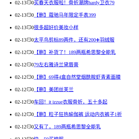
02-13
0
买春天衣服啦！骨折潮牌hardy卫衣79
02-13
0
【删】蔻驰马年限定手表399
02-13
0
很多超好价美妆小样
02-13
0
太平鸟剪标89两件，还有200➕羽绒服
02-12
0
【删】补货了！189两瓶希思黎全能乳
02-12
0
79左右雅诗兰黛唇膏
02-12
0
【删】69得4盒自然堂烟酰胺虾青素面膜
02-12
0
【删】美团丝芙兰
02-12
0
车回！it izzue衣服骨折，五十多起
02-12
0
【删】粒子狂热瑜伽裤 运动内衣裤子1折
02-12
0
又有了，189两瓶希思黎全能乳